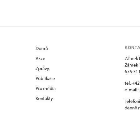
KONT
Domů
Akce
Zámek 
Zámek 
Zprávy
675 71 
Publikace
tel. +4
Pro média
e-mail:
Kontakty
Telefon
denně m