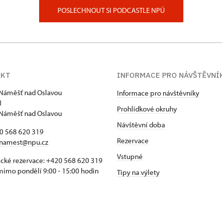
POSLECHNOUT SI PODCASTLE NPÚ
AKT
INFORMACE PRO NÁVŠTĚVNÍ
Náměšť nad Oslavou
Informace pro návštěvníky
1
Prohlídkové okruhy
Náměšť nad Oslavou
Návštěvní doba
20 568 620 319
Rezervace
namest@npu.cz
Vstupné
ické rezervace: +420 568 620 319
imo pondělí 9:00 - 15:00 hodin
Tipy na výlety