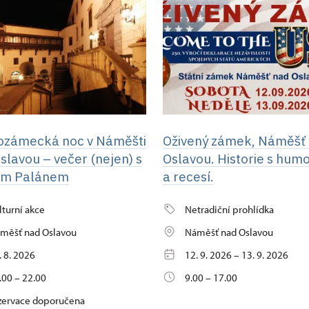
ozámecká noc v Náměšti
Oživený zámek, Náměšť
slavou – večer (nejen) s
Oslavou. Historie s hu
em Palánem
a recesí.
lturní akce
Netradiční prohlídka
měšť nad Oslavou
Náměšť nad Oslavou
. 8. 2026
12. 9. 2026 – 13. 9. 2026
.00 – 22.00
9.00 – 17.00
zervace doporučena