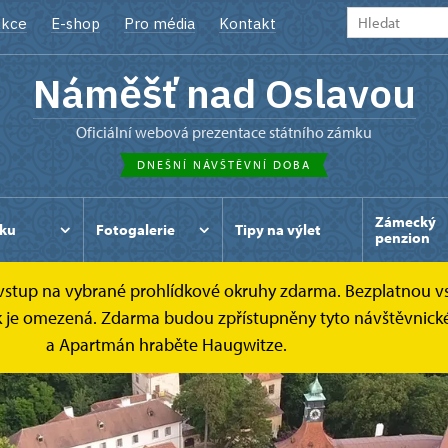
kce
E-shop
Pro média
Kontakt
Náměšť nad Oslavou
oficiální webová prezentace státního zámku
DNEŠNÍ NÁVŠTĚVNÍ DOBA
Zámecký
ku
Fotogalerie
Tipy na výlet
penzion
e vstup na vybrané prohlídkové okruhy zdarma. Bezplatnou v
dek je omezená. Zdarma budou zpřístupněny tyto návštěvnick
a Apartmán hraběte Haugwitze.