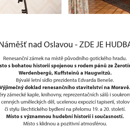
Náměšť nad Oslavou - ZDE JE HUD
Renesanční zámek na místě původního gotického hradu.
sto s bohatou historií spojenou s rodem pánů ze Žerotí
Werdenbergů, Kuffsteinů a Haugwitzů.
Bývalé letní sídlo prezidenta Edvarda Beneše.
Výjimečný doklad renesančního stavitelství na Moravě
iéry zámecké kaple, knihovny, reprezentačních sálů i souk
cenných uměleckých děl, ucelenou expozicí tapiserií, stolo
či stylu šlechtického bydlení na přelomu 19. a 20. století.
Místo s významnou hudební historií i současností.
Místo s klidnou a pozitivní atmosférou.