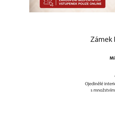
Zámek 
Mí
Ojedinělé inter
s množstvím 