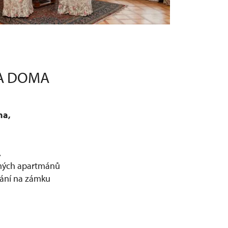
BA DOMA
na,
.
romých apartmánů
vání na zámku