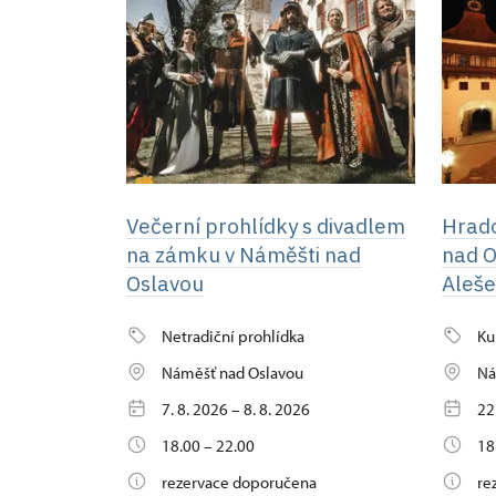
Večerní prohlídky s divadlem
Hrad
na zámku v Náměšti nad
nad O
Oslavou
Aleš
Netradiční prohlídka
Ku
Náměšť nad Oslavou
Ná
7. 8. 2026 – 8. 8. 2026
22
18.00 – 22.00
18
rezervace doporučena
re