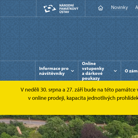
Novinky
A
Online
Informace pro
vstupenky
O zám
návštěvníky
a dárkové
poukazy
V neděli 30. srpna a 27. září bude na této památc
v online prodeji, kapacita jednotlivých prohlí