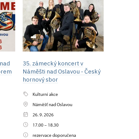
 nad
35. zámecký koncert v
morem
Náměšti nad Oslavou - Český
hornový sbor
Kulturní akce
Náměšť nad Oslavou
26. 9. 2026
17.00 – 18.30
rezervace doporučena