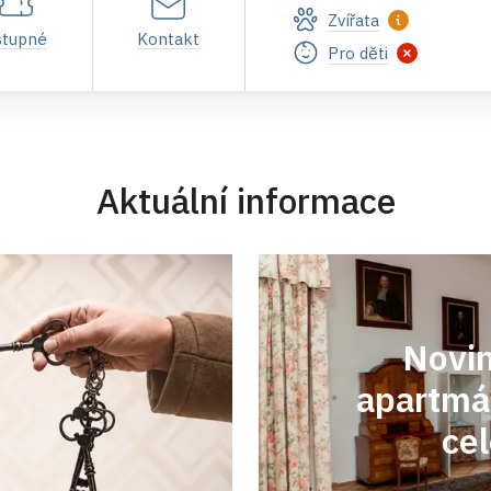
Zvířata
stupné
Kontakt
Pro děti
Aktuální informace
Novin
apartmán
ce