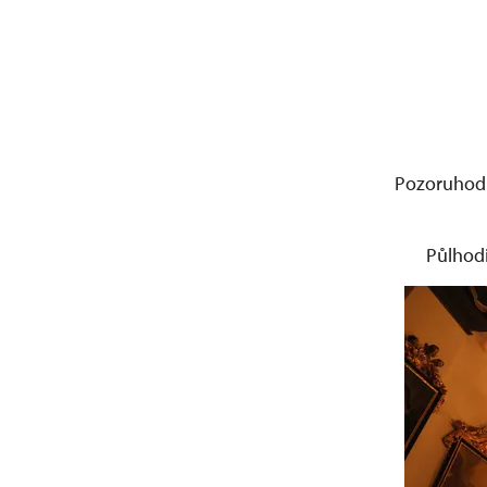
Pozoruhodn
Půlhodi