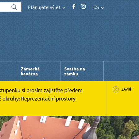
Plánujete výlet
CS
Zámecká
Svatba na
kavárna
zámku
stupenku si prosím zajistěte předem
ZAVŘÍT
é okruhy: Reprezentační prostory