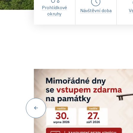
Prohlídkové
Návštěvní doba
V
okruhy