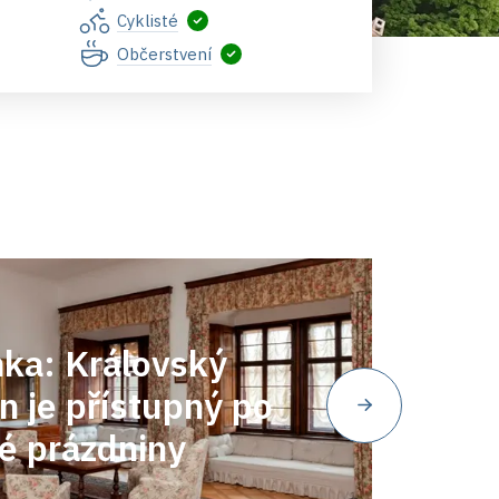
Cyklisté
Občerstvení
ka: Královský
 je přístupný po
lé prázdniny