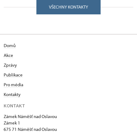
VŠECHNY KONTAKTY
Vystudoval Teologickou fakultu Univerzity Karlovy v
Praze. V letech 1991–2001 působil jako ředitel
Městského kulturního střediska v Třebíči.
Kastelánem zámku v Náměšti nad Oslavou byl
jmenován od 1. března 2001. Soukromě studoval
Domů
hru na varhany, od roku 1982 působí jako varhaník
Baziliky sv. Prokopa v Třebíči, pravidelně koncertuje
Akce
na různých místech České republiky i v zahraničí
Zprávy
(Rakousko, Německo, Slovensko). V létech 2004 a
2005 soukromě studoval u prof. Rudolfa Pečmana z
Publikace
Filozofické fakulty Masarykovy univerzity v Brně
Pro média
hudební dějiny náměšťského zámku.
Kontakty
KONTAKT
Zámek Náměšť nad Oslavou
Zámek 1
675 71 Náměšť nad Oslavou