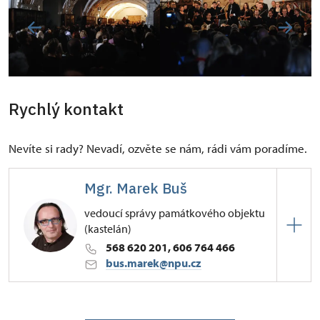
Rychlý kontakt
Nevíte si rady? Nevadí, ozvěte se nám, rádi vám poradíme.
Mgr. Marek Buš
vedoucí správy památkového objektu
(kastelán)
568 620 201, 606 764 466
bus.marek@npu.cz
ÚPS v Českých Budějovicích
Zámek 1/, Náměšť nad Oslavou 67571