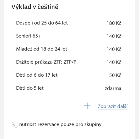
Jednorázové vstupenky vydané NPÚ
zdarma
Výklad v češtině
Průkaz zaměstnance NPÚ (+ až 3
zdarma
rodinní příslušníci)
Dospělí od 25 do 64 let
180 Kč
Průkaz Náš člověk *
zdarma
Senioři 65+
140 Kč
* Platí pouze pro jednu osobu
Mládež od 18 do 24 let
140 Kč
(držitele průkazu)
Držitelé průkazu ZTP, ZTP/P
140 Kč
Děti od 6 do 17 let
50 Kč
Děti do 5 let
zdarma
Průvodce držitele průkazu ZTP/P
zdarma
Zobrazit další
Pedagogický dozor (pro školní
zdarma
skupiny 1 osoba na 10 dětí)
nutnost rezervace pouze pro skupiny
Průvodce organizované skupiny (1
zdarma