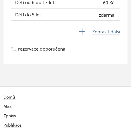
Děti od 6 do 17 let
60 Kč
Děti do 5 let
zdarma
Průvodce držitele průkazu ZTP/P
zdarma
Zobrazit další
Pedagogický dozor (pro školní
zdarma
skupiny 1 osoba na 10 dětí)
rezervace doporučena
Průvodce organizované skupiny (1
zdarma
osoba pro celou skupinu min. 15
osob)
Karta zaměstnance s QR kódem MK
neposkytuje se
ČR *
Domů
Průkaz ICOMOS *
neposkytuje se
Akce
Celoroční volné vstupenky vydané
zdarma
Zprávy
NPÚ
Publikace