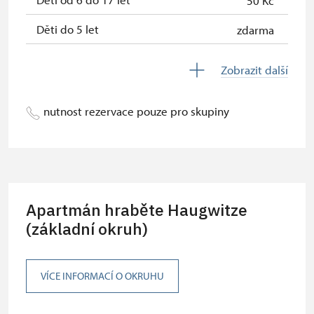
50 Kč
Děti do 5 let
zdarma
Průvodce držitele průkazu ZTP/P
zdarma
Zobrazit další
Pedagogický dozor (pro školní
zdarma
skupiny 1 osoba na 10 dětí)
nutnost rezervace pouze pro skupiny
Průvodce organizované skupiny (1
zdarma
osoba pro celou skupinu min. 15
osob)
Karta zaměstnance s QR kódem MK
zdarma
Apartmán hraběte Haugwitze
ČR *
(základní okruh)
Průkaz ICOMOS *
zdarma
Celoroční volné vstupenky vydané
zdarma
VÍCE INFORMACÍ O OKRUHU
NPÚ