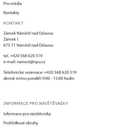
Jednorázové vstupenky vydané NPÚ
zdarma
Pro média
Kontakty
Průkaz zaměstnance NPÚ (+ až 3
zdarma
rodinní příslušníci)
KONTAKT
Zámek Náměšť nad Oslavou
Průkaz Náš člověk *
zdarma
Zámek 1
675 71 Náměšť nad Oslavou
* Platí pouze pro jednu osobu
(držitele průkazu)
tel. +420 568 620 319
e-mail:
namest@npu.cz
Telefonické rezervace: +420 568 620 319
denně mimo pondělí 9:00 - 15:00 hodin
INFORMACE PRO NÁVŠTĚVNÍKY
Informace pro návštěvníky
Prohlídkové okruhy