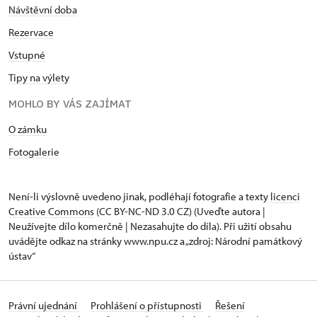
Návštěvní doba
Rezervace
Vstupné
Tipy na výlety
MOHLO BY VÁS ZAJÍMAT
O zámku
Fotogalerie
Není-li výslovně uvedeno jinak, podléhají fotografie a texty
licenci
Creative Commons
(CC BY-NC-ND 3.0 CZ) (Uveďte autora |
Neužívejte dílo komerčně | Nezasahujte do díla). Při užití obsahu
uvádějte odkaz na stránky www.npu.cz a „zdroj: Národní památkový
ústav“
Právní ujednání
Prohlášení o přístupnosti
Řešení