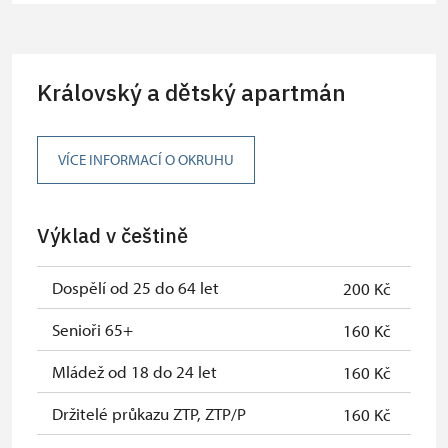
osoba pro celou skupinu min. 15
osob)
Karta zaměstnance s QR kódem MK
zdarma
Královský a dětský apartmán
ČR *
Průkaz ICOMOS *
zdarma
VÍCE INFORMACÍ O OKRUHU
Celoroční volné vstupenky vydané
zdarma
NPÚ
Výklad v češtině
Jednorázové vstupenky vydané NPÚ
zdarma
Průkaz zaměstnance NPÚ (+ až 3
zdarma
Dospělí od 25 do 64 let
200 Kč
rodinní příslušníci)
Senioři 65+
160 Kč
Průkaz Náš člověk *
zdarma
Mládež od 18 do 24 let
160 Kč
* Platí pouze pro jednu osobu
Držitelé průkazu ZTP, ZTP/P
160 Kč
(držitele průkazu)