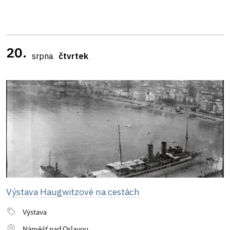
20.
srpna
čtvrtek
Výstava Haugwitzové na cestách
Výstava
Náměšť nad Oslavou