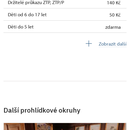
Držitelé průkazu ZTP, ZTP/P
140 Kč
Děti od 6 do 17 let
50 Kč
Děti do 5 let
zdarma
Průvodce držitele průkazu ZTP/P
zdarma
Zobrazit další
Pedagogický dozor (pro školní skupiny 1
zdarma
osoba na 10 dětí)
Průvodce organizované skupiny (1 osoba
zdarma
pro celou skupinu min. 15 osob)
Karta zaměstnance s QR kódem MK ČR *
zdarma
Průkaz ICOMOS *
zdarma
Další prohlídkové okruhy
Celoroční volné vstupenky vydané NPÚ
zdarma
Jednorázové vstupenky vydané NPÚ
zdarma