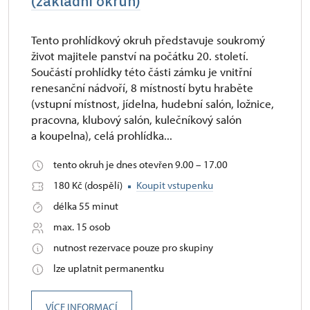
(základní okruh)
Tento prohlídkový okruh představuje soukromý
život majitele panství na počátku 20. století.
Součástí prohlídky této části zámku je vnitřní
renesanční nádvoří, 8 místností bytu hraběte
(vstupní místnost, jídelna, hudební salón, ložnice,
pracovna, klubový salón, kulečníkový salón
a koupelna), celá prohlídka...
tento okruh je dnes otevřen 9.00 – 17.00
180 Kč (dospělí)
Koupit vstupenku
délka 55 minut
max. 15 osob
nutnost rezervace pouze pro skupiny
lze uplatnit permanentku
VÍCE INFORMACÍ