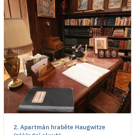
Průkaz zaměstnance NPÚ (+ až 3 rodinní
zdarma
příslušníci)
Průkaz Náš člověk *
zdarma
* Platí pouze pro jednu osobu (držitele
průkazu)
2. Apartmán hraběte Haugwitze