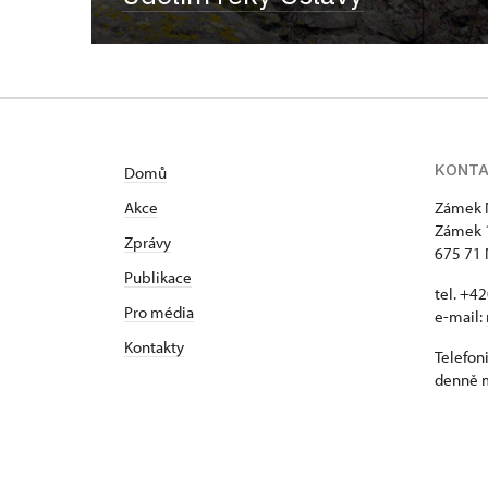
KONT
Domů
Akce
Zámek 
Zámek 
Zprávy
675 71 
Publikace
tel. +4
Pro média
e-mail:
Kontakty
Telefon
denně m