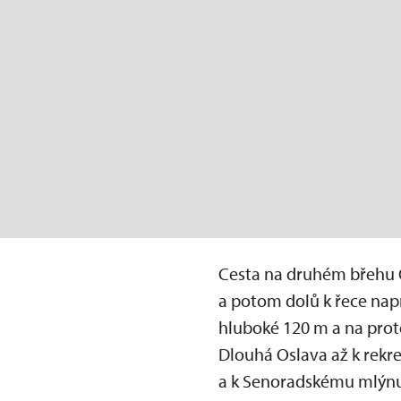
Cesta na druhém břehu O
a potom dolů k řece napr
hluboké 120 m a na protě
Dlouhá Oslava až k rekre
a k Senoradskému mlýnu