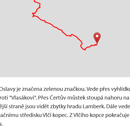
slavy je značena zelenou značkou. Vede přes vyhlídku
oti "Vlasákovi". Přes Čertův můstek stoupá nahoru na 
jší straně jsou vidět zbytky hradu Lamberk. Dále vede 
ačnímu středisku Vlčí kopec. Z Vlčího kopce pokračuje 
.