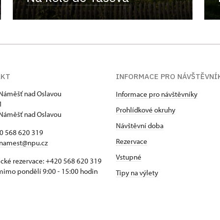
AKT
INFORMACE PRO NÁVŠTĚVNÍ
Náměšť nad Oslavou
Informace pro návštěvníky
1
Prohlídkové okruhy
Náměšť nad Oslavou
Návštěvní doba
20 568 620 319
Rezervace
namest@npu.cz
Vstupné
ické rezervace: +420 568 620 319
imo pondělí 9:00 - 15:00 hodin
Tipy na výlety