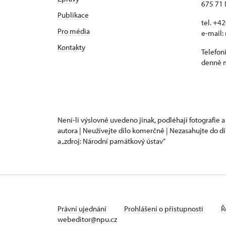
675 71 
Publikace
tel. +4
Pro média
e-mail:
Kontakty
Telefon
denně m
Není-li výslovně uvedeno jinak, podléhají fotografie a
autora | Neužívejte dílo komerčně | Nezasahujte do dí
a „zdroj: Národní památkový ústav“
Právní ujednání
Prohlášení o přístupnosti
Ř
webeditor@npu.cz