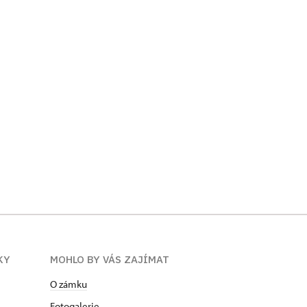
KY
MOHLO BY VÁS ZAJÍMAT
O zámku
Fotogalerie