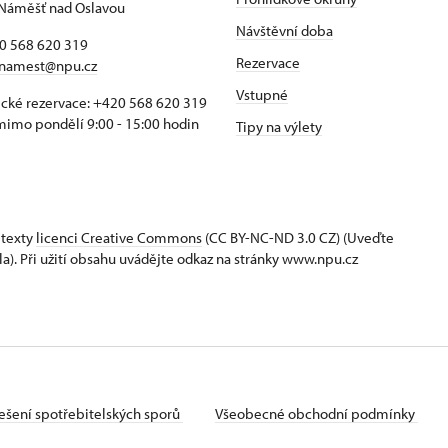
Náměšť nad Oslavou
Návštěvní doba
20 568 620 319
Rezervace
namest@npu.cz
Vstupné
ické rezervace: +420 568 620 319
imo pondělí 9:00 - 15:00 hodin
Tipy na výlety
 texty
licenci Creative Commons
(CC BY-NC-ND 3.0 CZ) (Uveďte
la). Při užití obsahu uvádějte odkaz na stránky www.npu.cz
ešení spotřebitelských sporů
Všeobecné obchodní podmínky