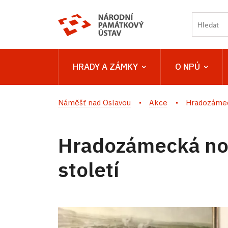
HRADY A ZÁMKY
O NPÚ
Náměšť nad Oslavou
Akce
Hradozámec
Hradozámecká noc
století