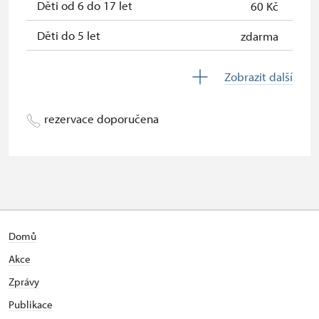
Děti od 6 do 17 let
60 Kč
Děti do 5 let
zdarma
Průvodce držitele průkazu ZTP/P
zdarma
Zobrazit další
Pedagogický dozor (pro školní
zdarma
skupiny 1 osoba na 10 dětí)
rezervace doporučena
Průvodce organizované skupiny (1
zdarma
osoba pro celou skupinu min. 15
osob)
Karta zaměstnance s QR kódem MK
neposkytuje se
ČR *
Domů
Průkaz ICOMOS *
neposkytuje se
Akce
Celoroční volné vstupenky vydané
zdarma
Zprávy
NPÚ
Publikace