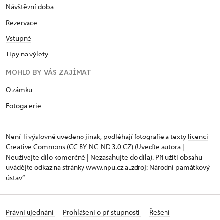
Návštěvní doba
Rezervace
Vstupné
Tipy na výlety
MOHLO BY VÁS ZAJÍMAT
O zámku
Fotogalerie
Není-li výslovně uvedeno jinak, podléhají fotografie a texty
licenci
Creative Commons
(CC BY-NC-ND 3.0 CZ) (Uveďte autora |
Neužívejte dílo komerčně | Nezasahujte do díla). Při užití obsahu
uvádějte odkaz na stránky www.npu.cz a „zdroj: Národní památkový
ústav“
Právní ujednání
Prohlášení o přístupnosti
Řešení