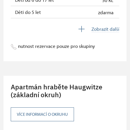
50 Kč
Děti do 5 let
zdarma
Průvodce držitele průkazu ZTP/P
zdarma
Zobrazit další
Pedagogický dozor (pro školní
zdarma
skupiny 1 osoba na 10 dětí)
nutnost rezervace pouze pro skupiny
Průvodce organizované skupiny (1
zdarma
osoba pro celou skupinu min. 15
osob)
Karta zaměstnance s QR kódem MK
zdarma
Apartmán hraběte Haugwitze
ČR *
(základní okruh)
Průkaz ICOMOS *
zdarma
Celoroční volné vstupenky vydané
zdarma
VÍCE INFORMACÍ O OKRUHU
NPÚ