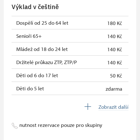
Jednorázové vstupenky vydané NPÚ
zdarma
Výklad v češtině
Průkaz zaměstnance NPÚ (+ až 3
zdarma
rodinní příslušníci)
Dospělí od 25 do 64 let
180 Kč
Průkaz Náš člověk *
zdarma
Senioři 65+
140 Kč
* Platí pouze pro jednu osobu
Mládež od 18 do 24 let
140 Kč
(držitele průkazu)
Držitelé průkazu ZTP, ZTP/P
140 Kč
Děti od 6 do 17 let
50 Kč
Děti do 5 let
zdarma
Průvodce držitele průkazu ZTP/P
zdarma
Zobrazit další
Pedagogický dozor (pro školní
zdarma
skupiny 1 osoba na 10 dětí)
nutnost rezervace pouze pro skupiny
Průvodce organizované skupiny (1
zdarma