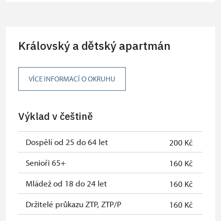
osoba pro celou skupinu min. 15
osob)
Karta zaměstnance s QR kódem MK
zdarma
Královský a dětský apartmán
ČR *
Průkaz ICOMOS *
zdarma
VÍCE INFORMACÍ O OKRUHU
Celoroční volné vstupenky vydané
zdarma
NPÚ
Výklad v češtině
Jednorázové vstupenky vydané NPÚ
zdarma
Průkaz zaměstnance NPÚ (+ až 3
zdarma
Dospělí od 25 do 64 let
200 Kč
rodinní příslušníci)
Senioři 65+
160 Kč
Průkaz Náš člověk *
zdarma
Mládež od 18 do 24 let
160 Kč
* Platí pouze pro jednu osobu
Držitelé průkazu ZTP, ZTP/P
160 Kč
(držitele průkazu)