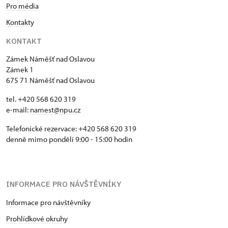
Jednorázové vstupenky vydané NPÚ
zdarma
Pro média
Kontakty
Průkaz zaměstnance NPÚ (+ až 3
zdarma
rodinní příslušníci)
KONTAKT
Zámek Náměšť nad Oslavou
Průkaz Náš člověk *
zdarma
Zámek 1
675 71 Náměšť nad Oslavou
* Platí pouze pro jednu osobu
(držitele průkazu)
tel. +420 568 620 319
e-mail:
namest@npu.cz
Telefonické rezervace: +420 568 620 319
denně mimo pondělí 9:00 - 15:00 hodin
INFORMACE PRO NÁVŠTĚVNÍKY
Informace pro návštěvníky
Prohlídkové okruhy