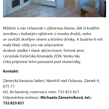
Můžete u nás relaxovat s výbornou kávou, dát si kvalitní
zmrzlinu s bohatým výběrem z mnoha druhů, nebo
se osvěžit skvělým vínem a letními drinky. A budete-li mít
malý hlad, vždy pro vás připravíme
drobné sladké i slané občerstvení. Točené pivo
i proslulá třebíčská limonáda ZON. Venku Vás
čeká příjemné letní posezení pod slunečníky.
Kontakt:
Zámecká kavárna Salieri, Náměšť nad Oslavou, Zámek 4,
675 71
tel. do kavárny, rezervace míst: 732 823 821.
Odpovědná vedoucí:
Michaela Zámečníková, tel.:
732 823 821