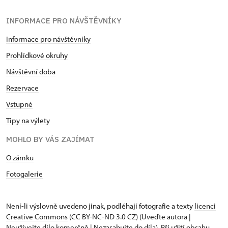
INFORMACE PRO NÁVŠTĚVNÍKY
Informace pro návštěvníky
Prohlídkové okruhy
Návštěvní doba
Rezervace
Vstupné
Tipy na výlety
MOHLO BY VÁS ZAJÍMAT
O zámku
Fotogalerie
Není-li výslovně uvedeno jinak, podléhají fotografie a texty
licenci
Creative Commons
(CC BY-NC-ND 3.0 CZ) (Uveďte autora |
Neužívejte dílo komerčně | Nezasahujte do díla). Při užití obsahu