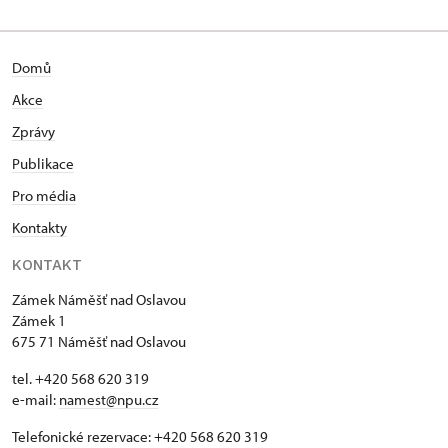
2005 soukromě studoval u prof. Rudolfa Pečmana z
Filozofické fakulty Masarykovy univerzity v Brně
hudební dějiny náměšťského zámku.
Domů
Akce
Zprávy
Publikace
Pro média
Kontakty
KONTAKT
Zámek Náměšť nad Oslavou
Zámek 1
675 71 Náměšť nad Oslavou
tel. +420 568 620 319
e-mail:
namest@npu.cz
Telefonické rezervace: +420 568 620 319