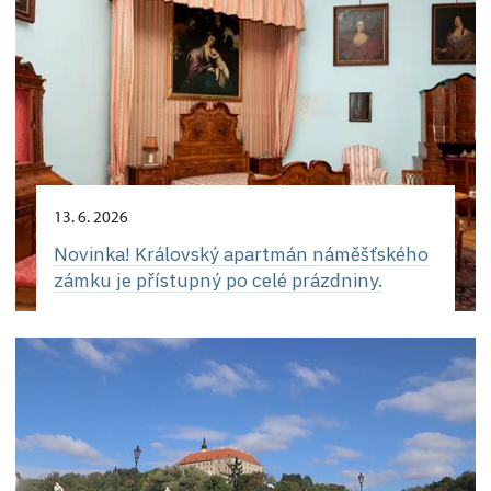
13. 6. 2026
Novinka! Královský apartmán náměšťského
zámku je přístupný po celé prázdniny.