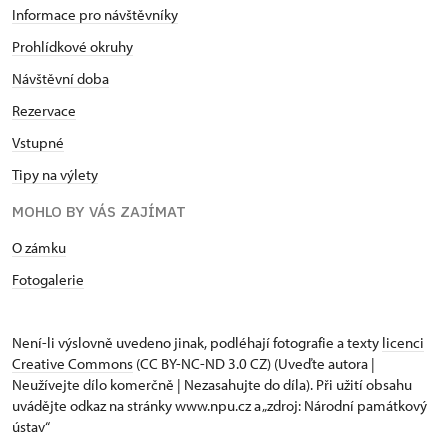
Informace pro návštěvníky
Prohlídkové okruhy
Návštěvní doba
Rezervace
Vstupné
Tipy na výlety
MOHLO BY VÁS ZAJÍMAT
O zámku
Fotogalerie
Není-li výslovně uvedeno jinak, podléhají fotografie a texty
licenci
Creative Commons
(CC BY-NC-ND 3.0 CZ) (Uveďte autora |
Neužívejte dílo komerčně | Nezasahujte do díla). Při užití obsahu
uvádějte odkaz na stránky www.npu.cz a „zdroj: Národní památkový
ústav“