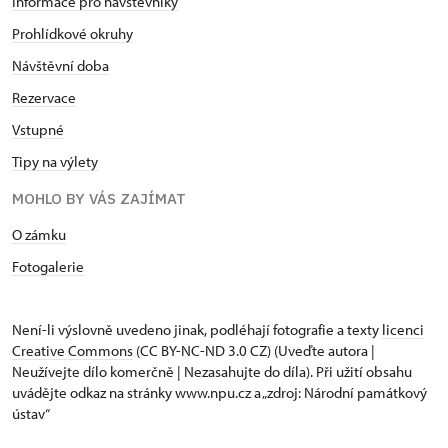
Informace pro návštěvníky
Prohlídkové okruhy
Návštěvní doba
Rezervace
Vstupné
Tipy na výlety
MOHLO BY VÁS ZAJÍMAT
O zámku
Fotogalerie
Není-li výslovně uvedeno jinak, podléhají fotografie a texty
licenci
Creative Commons
(CC BY-NC-ND 3.0 CZ) (Uveďte autora |
Neužívejte dílo komerčně | Nezasahujte do díla). Při užití obsahu
uvádějte odkaz na stránky www.npu.cz a „zdroj: Národní památkový
ústav“