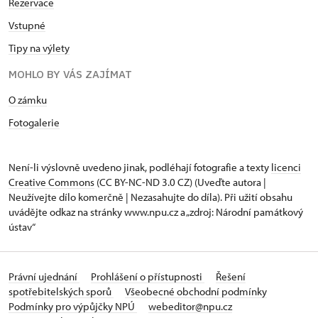
Rezervace
Vstupné
Tipy na výlety
MOHLO BY VÁS ZAJÍMAT
O zámku
Fotogalerie
Není-li výslovně uvedeno jinak, podléhají fotografie a texty
licenci
Creative Commons
(CC BY-NC-ND 3.0 CZ) (Uveďte autora |
Neužívejte dílo komerčně | Nezasahujte do díla). Při užití obsahu
uvádějte odkaz na stránky www.npu.cz a „zdroj: Národní památkový
ústav“
Právní ujednání
Prohlášení o přístupnosti
Řešení
spotřebitelských sporů
Všeobecné obchodní podmínky
Podmínky pro výpůjčky NPÚ
webeditor@npu.cz