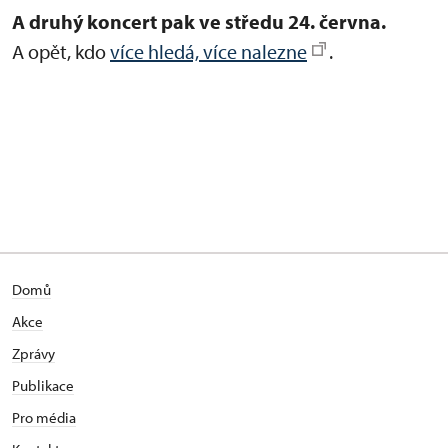
A druhý koncert pak ve středu
24. června.
A opět, kdo
více hledá, více nalezne
.
do sálu
Pařížské filharmonie, do londýnské Wigmore Hall ani
Concertgebouw, ale přesto chcete slyšet Goldbergovy variace
v úpravě veleúspěšného barokního kvarteta Nevermind? Přijeďte
do knihovny zámku v Náměšti nad Oslavou 20. června.
Domů
Akce
Zprávy
Publikace
Pro média