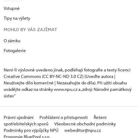
Vstupné
Tipy na výlety
MOHLO BY VÁS ZAJÍMAT
O zámku
Fotogalerie
Není-li výslovně uvedeno jinak, podléhají fotografie a texty
licenci
Creative Commons
(CC BY-NC-ND 3.0 CZ) (Uveďte autora |
Neužívejte dílo komerčně | Nezasahujte do díla). Při užití obsahu
uvádějte odkaz na stránky www.npu.cz a „zdroj: Národní památkový
ústav“
Právní ujednání
Prohlášení o přístupnosti
Řešení
spotřebitelských sporů
Všeobecné obchodní podmínky
Podmínky pro výpůjčky NPÚ
webeditor@npu.cz
Provozuje BluePool s.r.o.