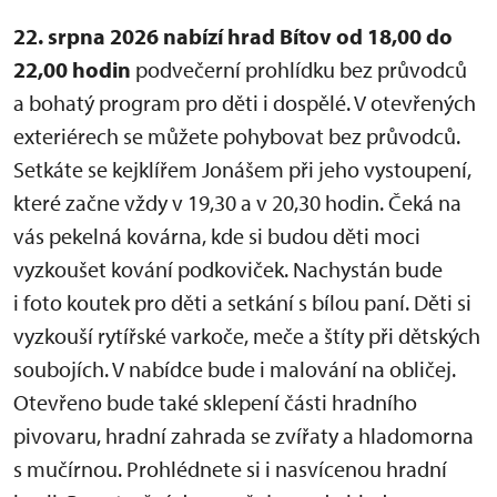
22. srpna 2026 nabízí hrad Bítov od 18,00 do
22,00 hodin
podvečerní prohlídku bez průvodců
a bohatý program pro děti i dospělé. V otevřených
exteriérech se můžete pohybovat bez průvodců.
Setkáte se kejklířem Jonášem při jeho vystoupení,
které začne vždy v 19,30 a v 20,30 hodin. Čeká na
vás pekelná kovárna, kde si budou děti moci
vyzkoušet kování podkoviček. Nachystán bude
i foto koutek pro děti a setkání s bílou paní. Děti si
vyzkouší rytířské varkoče, meče a štíty při dětských
soubojích. V nabídce bude i malování na obličej.
Otevřeno bude také sklepení části hradního
pivovaru, hradní zahrada se zvířaty a hladomorna
s mučírnou. Prohlédnete si i nasvícenou hradní