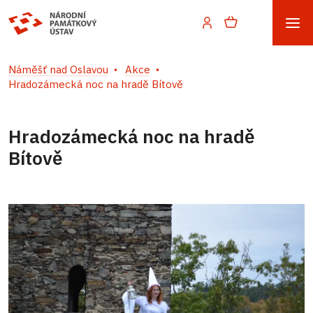
Náměšť nad Oslavou
Akce
Hradozámecká noc na hradě Bítově
Hradozámecká noc na hradě
Bítově