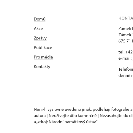
KONT
Domů
Akce
Zámek 
Zámek 
Zprávy
675 71 
Publikace
tel. +4
Pro média
e-mail:
Kontakty
Telefon
denně m
Není-li výslovně uvedeno jinak, podléhají fotografie a
autora | Neužívejte dílo komerčně | Nezasahujte do dí
a „zdroj: Národní památkový ústav“