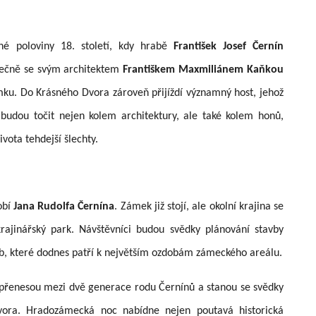
hé poloviny 18. století, kdy hrabě
František Josef Černín
olečně se svým architektem
Františkem Maxmiliánem Kaňkou
zámku. Do Krásného Dvora zároveň přijíždí významný host, jehož
udou točit nejen kolem architektury, ale také kolem honů,
ivota tehdejší šlechty.
obí
Jana Rudolfa Černína
. Zámek již stojí, ale okolní krajina se
rajinářský park. Návštěvníci budou svědky plánování stavby
b, které dodnes patří k největším ozdobám zámeckého areálu.
 přenesou mezi dvě generace rodu Černínů a stanou se svědky
vora. Hradozámecká noc nabídne nejen poutavá historická