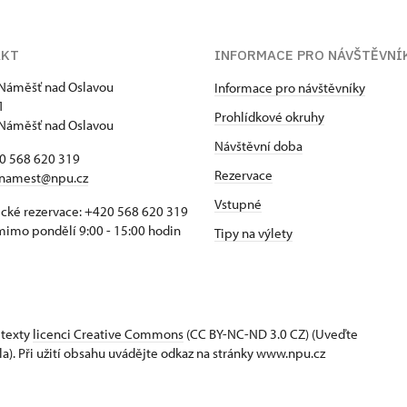
AKT
INFORMACE PRO NÁVŠTĚVNÍ
Náměšť nad Oslavou
Informace pro návštěvníky
1
Prohlídkové okruhy
Náměšť nad Oslavou
Návštěvní doba
20 568 620 319
Rezervace
namest@npu.cz
Vstupné
ické rezervace: +420 568 620 319
imo pondělí 9:00 - 15:00 hodin
Tipy na výlety
 texty
licenci Creative Commons
(CC BY-NC-ND 3.0 CZ) (Uveďte
la). Při užití obsahu uvádějte odkaz na stránky www.npu.cz