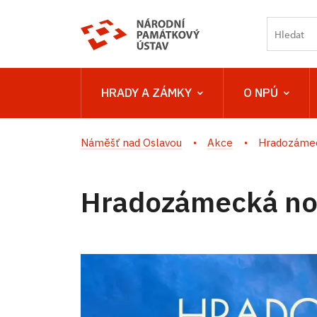
HRADY A ZÁMKY
O NPÚ
Náměšť nad Oslavou
Akce
Hradozámec
Hradozámecká no