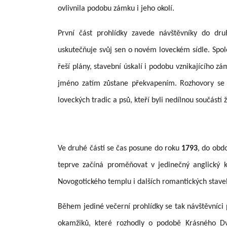
ovlivnila podobu zámku i jeho okolí.
První část prohlídky zavede návštěvníky do dru
uskutečňuje svůj sen o novém loveckém sídle. Sp
řeší plány, stavební úskalí i podobu vznikajícího 
jméno zatím zůstane překvapením. Rozhovory se b
loveckých tradic a psů, kteří byli nedílnou součástí ž
Ve druhé části se čas posune do roku
1793
, do obd
teprve začíná proměňovat v jedinečný anglický k
Novogotického templu i dalších romantických stave
Během jediné večerní prohlídky se tak návštěvníci
okamžiků, které rozhodly o podobě Krásného D