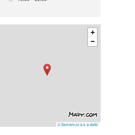
+
−
© Seznam.cz a.s. a další