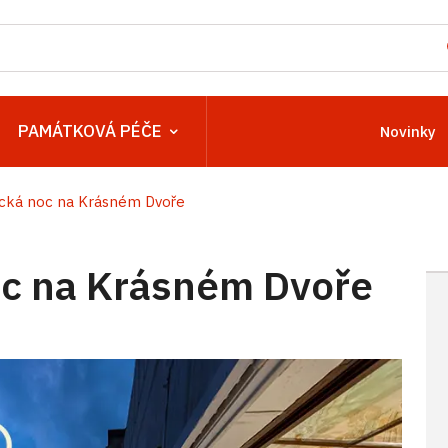
PAMÁTKOVÁ PÉČE
Novinky
ká noc na Krásném Dvoře
c na Krásném Dvoře