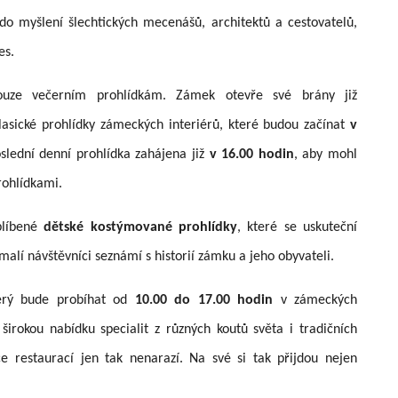
do myšlení šlechtických mecenášů, architektů a cestovatelů,
es.
uze večerním prohlídkám. Zámek otevře své brány již
asické prohlídky zámeckých interiérů, které budou začínat
v
slední denní prohlídka zahájena již
v 16.00 hodin
, aby mohl
rohlídkami.
blíbené
dětské kostýmované prohlídky
, které se uskuteční
alí návštěvníci seznámí s historií zámku a jeho obyvateli.
erý bude probíhat od
10.00 do 17.00 hodin
v zámeckých
irokou nabídku specialit z různých koutů světa i tradičních
e restaurací jen tak nenarazí. Na své si tak přijdou nejen