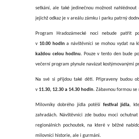
setkání, ale také jedinečnou možnost nahlédnout 
jejichž odkaz je v areálu zámku i parku patrný dodn
Program Hradozámecké noci nebude patřit po
v
10.00 hodin
a návštěvníci se mohou vydat na kl
každou celou hodinu
. Pouze v tento den bude po
večerní program plynule navázat kostýmovanými p
Na své si přijdou také děti. Připraveny budou o
v
11.30, 12.30 a 14.30 hodin
. Zábavnou formou se m
Milovníky dobrého jídla potěší
festival jídla
, kt
zahradách. Návštěvníci zde budou moci ochutnat š
regionálních pochoutek, na které v běžné nabídc
milovníci historie, ale i gurmáni.