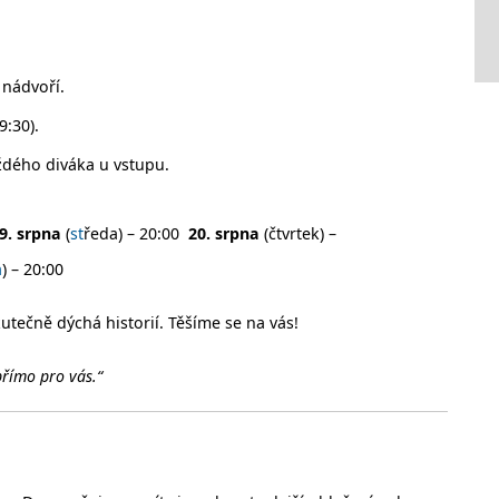
nádvoří.
9:30).
ždého diváka u vstupu.
9. srpna
(
st
ředa) – 20:00
20. srpna
(čtvrtek) –
a
) – 20:00
kutečně dýchá historií. Těšíme se na vás!
přímo pro vás.“