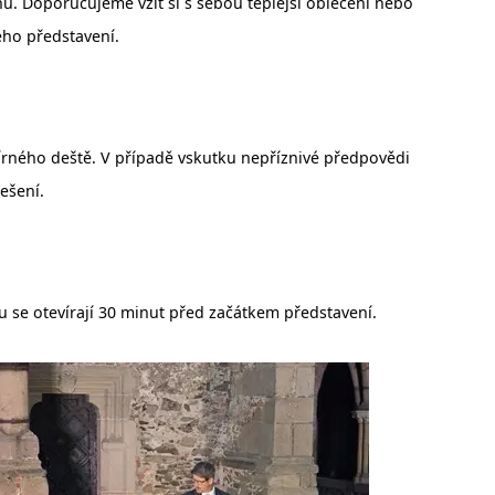
pnu. Doporučujeme vzít si s sebou teplejší oblečení nebo
ho představení.
rného deště. V případě vskutku nepříznivé předpovědi
ešení.
 se otevírají 30 minut před začátkem představení.