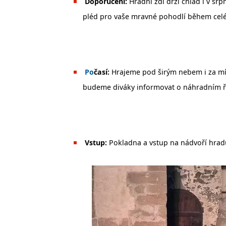
Doporučení:
Hradní zdi drží chlad i v sr
pléd pro vaše mravné pohodlí během celé
️
Po
časí:
Hrajeme pod širým nebem i za mí
budeme diváky informovat o náhradním ř
Vstup:
Pokladna a vstup na nádvoří hradu