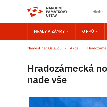
HRADY A ZÁMKY
O NPÚ
Náměšť nad Oslavou
Akce
Hradozámeck
Hradozámecká noc
nade vše