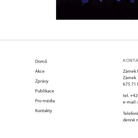
KONT
Domů
Akce
Zámek 
Zámek 
Zprávy
675 71 
Publikace
tel. +4
Pro média
e-mail:
Kontakty
Telefon
denně m