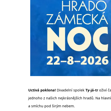
Uctivá poklona!
Divadelní spolek
Ty-já-tr
oživí č
jednoho z našich nejkrásnějších hradů. Na hlavn
a smíchu pod širým nebem.