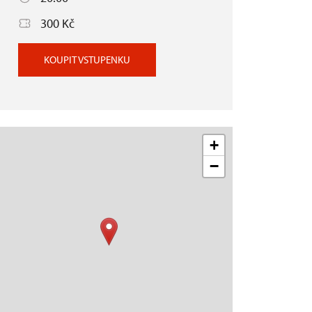
300 Kč
KOUPIT VSTUPENKU
+
−