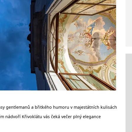
asy gentlemanů a břitkého humoru v majestátních kulisách
ím nádvoří Křivoklátu vás čeká večer plný elegance