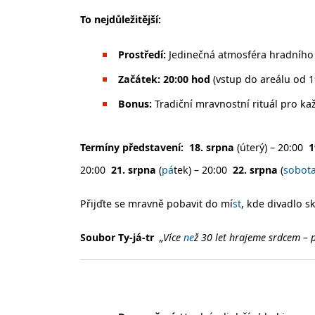
To nejdůležitější:
Prostředí:
Jedinečná atmosféra hradního 
Začátek:
20:00 hod
(vstup do areálu od 1
Bonus:
Tradiční mravnostní rituál pro ka
Termíny představení:
18. srpna
(úterý) – 20:00
1
20:00
21. srpna
(
pá
tek) – 20:00
22. srpna
(
sobot
Přijďte se mravně pobavit do mí
st
, kde divadlo s
Soubor Ty-já-tr
„Více
ne
ž 30 let hrajeme srdcem – 