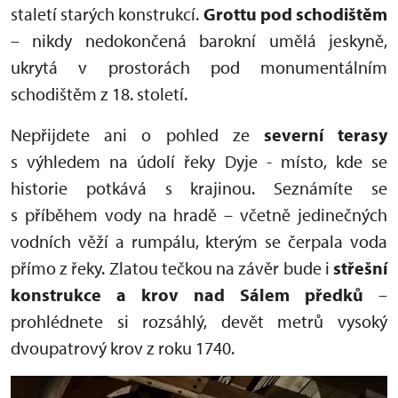
staletí starých konstrukcí.
Grottu pod schodištěm
– nikdy nedokončená barokní umělá jeskyně,
ukrytá v prostorách pod monumentálním
schodištěm z 18. století.
Nepřijdete ani o pohled ze
severní terasy
s výhledem na údolí řeky Dyje - místo, kde se
historie potkává s krajinou. Seznámíte se
s příběhem vody na hradě – včetně jedinečných
vodních věží a rumpálu, kterým se čerpala voda
přímo z řeky. Zlatou tečkou na závěr bude i
s
třešní
konstrukce a krov nad Sálem předků
–
prohlédnete si rozsáhlý, devět metrů vysoký
dvoupatrový krov z roku 1740.