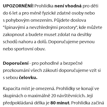
UPOZORNĚNÍ!
Prohlídka
není vhodná
pro děti
do 6 let a pro méně fyzické zdatné osoby nebo
s pohybovým omezením. Půjdete doslova
"špinavými a nevzhlednými prostory", kde můžete
zakopnout a budete muset zdolat na desítky
schodů nahoru a dolů. Doporučujeme pevnou
nebo sportovní obuv.
Doporučení
- pro pohodlné a bezpečné
prozkoumání všech zákoutí doporučujeme vzít si
s sebou
čelovku.
Kapacita míst je omezená. Prohlídky se konají ve
skupinách o maximálně 20 návštěvnících. Její
předpokládaná délka je
80 minut
. Prohlídka začíná