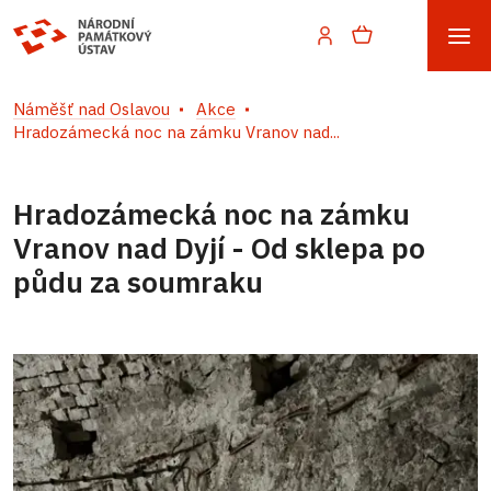
Náměšť nad Oslavou
Akce
Hradozámecká noc na zámku Vranov nad...
Hradozámecká noc na zámku
Vranov nad Dyjí - Od sklepa po
půdu za soumraku