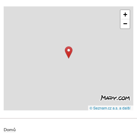
+
−
© Seznam.cz a.s. a další
Domů