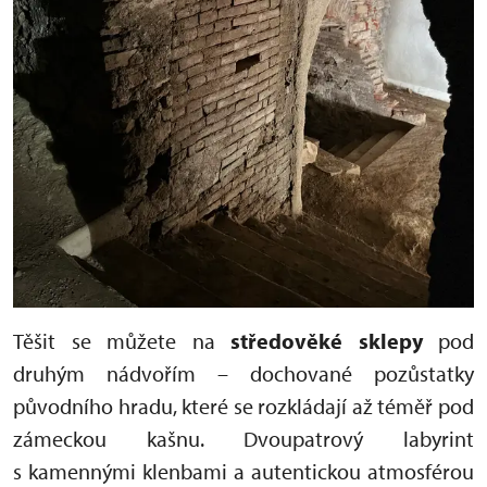
Těšit se můžete na
s
tředověké sklepy
pod
druhým nádvořím – dochované pozůstatky
původního hradu, které se rozkládají až téměř pod
zámeckou kašnu. Dvoupatrový labyrint
s kamennými klenbami a autentickou atmosférou