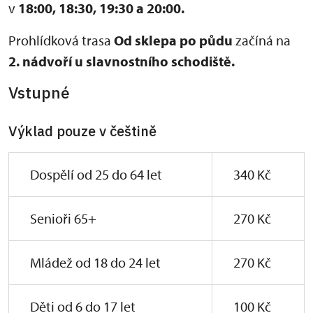
v
18:00,
18:30, 19:30 a 20:00.
Prohlídková trasa
Od sklepa po půdu
začíná na
2. nádvoří u slavnostního schodiště.
Vstupné
Výklad pouze v češtině
Dospělí od 25 do 64 let
340 Kč
Senioři 65+
270 Kč
Mládež od 18 do 24 let
270 Kč
Děti od 6 do 17 let
100 Kč