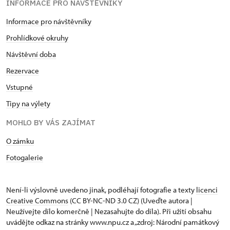
INFORMACE PRO NÁVŠTĚVNÍKY
Informace pro návštěvníky
Prohlídkové okruhy
Návštěvní doba
Rezervace
Vstupné
Tipy na výlety
MOHLO BY VÁS ZAJÍMAT
O zámku
Fotogalerie
Není-li výslovně uvedeno jinak, podléhají fotografie a texty
licenci
Creative Commons
(CC BY-NC-ND 3.0 CZ) (Uveďte autora |
Neužívejte dílo komerčně | Nezasahujte do díla). Při užití obsahu
uvádějte odkaz na stránky www.npu.cz a „zdroj: Národní památkový