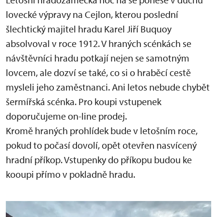
lovecké výpravy na Cejlon, kterou poslední
šlechtický majitel hradu Karel Jiří Buquoy
absolvoval v roce 1912. V hraných scénkách se
návštěvníci hradu potkají nejen se samotným
lovcem, ale dozví se také, co si o hraběcí cestě
mysleli jeho zaměstnanci. Ani letos nebude chybět
šermířská scénka. Pro koupi vstupenek
doporučujeme on-line prodej.
Kromě hraných prohlídek bude v letošním roce,
pokud to počasí dovolí, opět otevřen nasvícený
hradní příkop. Vstupenky do příkopu budou ke
kooupi přímo v pokladně hradu.