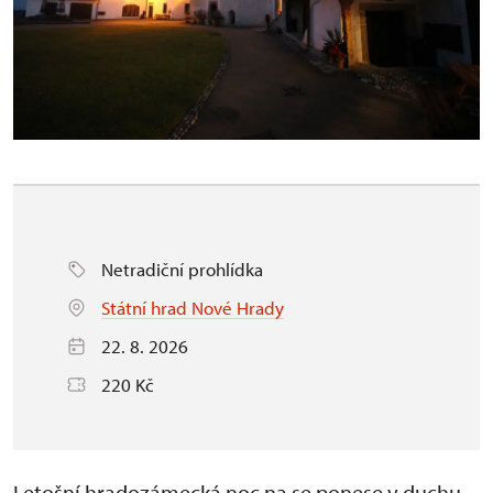
Netradiční prohlídka
Státní hrad Nové Hrady
22. 8. 2026
220 Kč
Letošní hradozámecká noc na se ponese v duchu