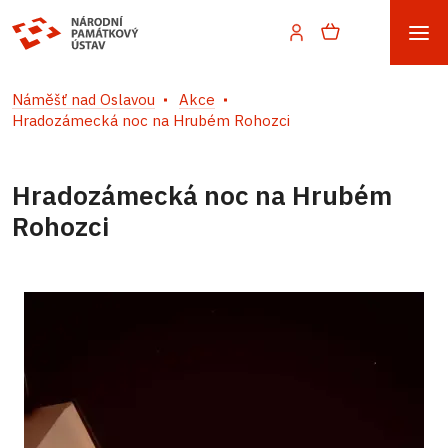
Náměšť nad Oslavou
Akce
Hradozámecká noc na Hrubém Rohozci
Hradozámecká noc na Hrubém
Rohozci