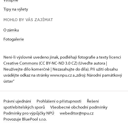
Tipy na výlety
MOHLO BY VÁS ZAJÍMAT
O zámku
Fotogalerie
Není-li výslovně uvedeno jinak, podléhají fotografie a texty
licenci
Creative Commons
(CC BY-NC-ND 3.0 CZ) (Uveďte autora |
Neužívejte dílo komerčně | Nezasahujte do díla). Při užití obsahu
uvádějte odkaz na stránky www.npu.cz a „zdroj: Národní památkový
ústav“
Právní ujednání
Prohlášení o přístupnosti
Řešení
spotřebitelských sporů
Všeobecné obchodní podmínky
Podmínky pro výpůjčky NPÚ
webeditor@npu.cz
Provozuje BluePool s.r.o.