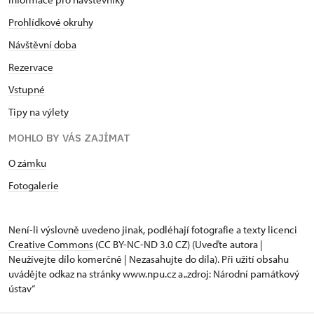
Prohlídkové okruhy
Návštěvní doba
Rezervace
Vstupné
Tipy na výlety
MOHLO BY VÁS ZAJÍMAT
O zámku
Fotogalerie
Není-li výslovně uvedeno jinak, podléhají fotografie a texty
licenci
Creative Commons
(CC BY-NC-ND 3.0 CZ) (Uveďte autora |
Neužívejte dílo komerčně | Nezasahujte do díla). Při užití obsahu
uvádějte odkaz na stránky www.npu.cz a „zdroj: Národní památkový
ústav“