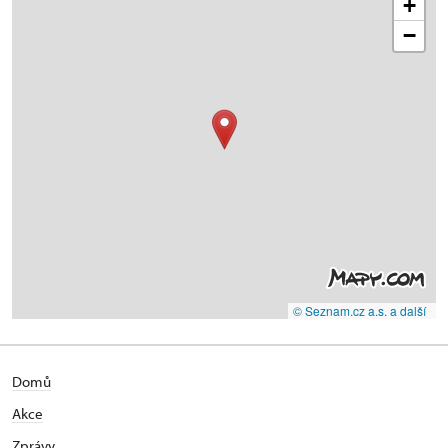
+
−
© Seznam.cz a.s. a další
Domů
Akce
Zprávy