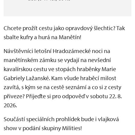
Chcete prožít cestu jako opravdový šlechtic? Tak
sbalte kufry a hurá na Manětín!
Návštěvníci letošní Hradozámecké noci na
manětínském zámku se vydají na nevšední
kavalírskou cestu ve stopách hraběnky Marie
Gabriely Lažanské. Kam všude hraběcí milost
zavítá, s kým se na cestě seznámí a co si z cesty
přiveze? Přijeďte si pro odpověď v sobotu 22. 8.
2026.
Součástí speciálních prohlídek bude i vlajková
show v podání skupiny Milities!