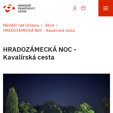
Náměšť nad Oslavou
Akce
HRADOZÁMECKÁ NOC - Kavalírská cesta
HRADOZÁMECKÁ NOC -
Kavalírská cesta