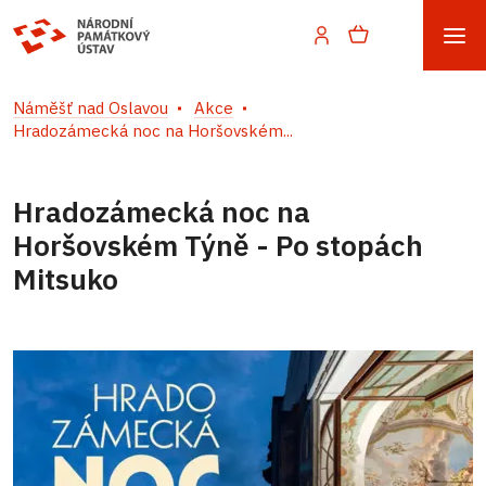
Náměšť nad Oslavou
Akce
Hradozámecká noc na Horšovském...
Hradozámecká noc na
Horšovském Týně - Po stopách
Mitsuko