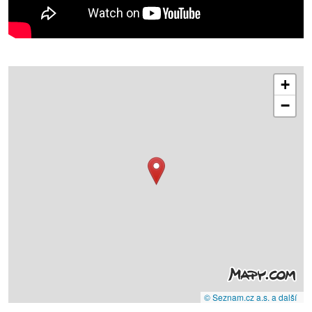
+
−
© Seznam.cz a.s. a další