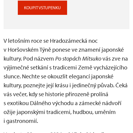
KOUPIT VSTUPENKU
V letošním roce se Hradozámecká noc
v Horšovském Týně ponese ve znamení japonské
kultury. Pod názvem
Po stopách Mitsuko
vás zve na
výjimečné setkání s tradicemi Země vycházejícího
slunce. Nechte se okouzlit elegancí japonské
kultury, poznejte její krásu i jedinečný půvab. Čeká
vás večer, kdy se historie přirozeně prolíná
s exotikou Dálného východu a zámecké nádvoří
ožije japonskými tradicemi, hudbou, uměním
i gastronomií.