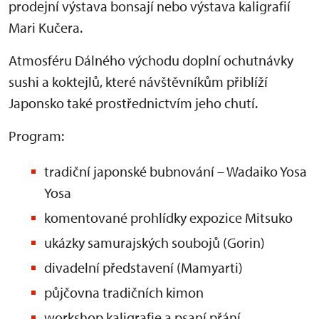
prodejní výstava bonsají nebo výstava kaligrafií
Mari Kučera.
Atmosféru Dálného východu doplní ochutnávky
sushi a koktejlů, které návštěvníkům přiblíží
Japonsko také prostřednictvím jeho chutí.
Program:
tradiční japonské bubnování – Wadaiko Yosa
Yosa
komentované prohlídky expozice Mitsuko
ukázky samurajských soubojů (Gorin)
divadelní představení (Mamyarti)
půjčovna tradičních kimon
workshop kaligrafie a psaní přání