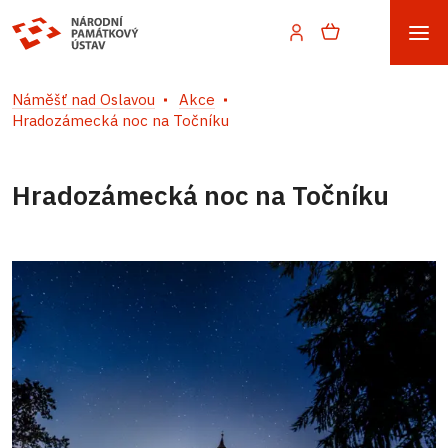
Náměšť nad Oslavou
Akce
Hradozámecká noc na Točníku
Hradozámecká noc na Točníku