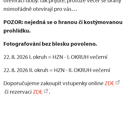
otevírací doby. Tak přijďte, protože večer se brány
mimořádně otevírají pro vás…
POZOR: nejedná se o hranou či kostýmovanou
prohlídku.
Fotografování bez blesku povoleno.
22. 8. 2026 I. okruh = HZN - I. OKRUH večerní
22. 8. 2026 II. okruh = HZN - II. OKRUH večerní
Doporučujeme zakoupit vstupenky online
ZDE
či rezervaci
ZDE
.