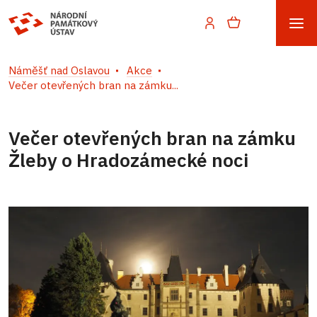
Náměšť nad Oslavou
Akce
Večer otevřených bran na zámku...
Večer otevřených bran na zámku
Žleby o Hradozámecké noci