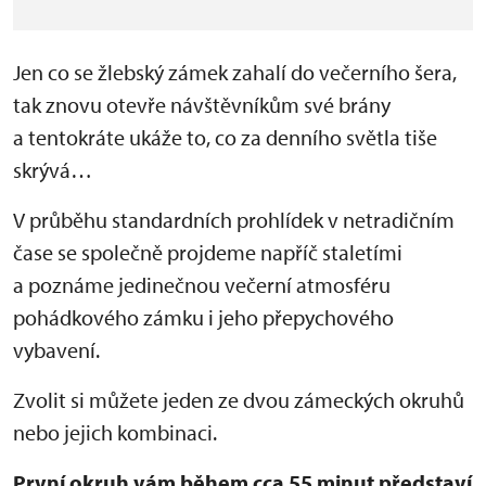
Jen co se žlebský zámek zahalí do večerního šera,
tak znovu otevře návštěvníkům své brány
a tentokráte ukáže to, co za denního světla tiše
skrývá…
V průběhu standardních prohlídek v netradičním
čase se společně projdeme napříč staletími
a poznáme jedinečnou večerní atmosféru
pohádkového zámku i jeho přepychového
vybavení.
Zvolit si můžete jeden ze dvou zámeckých okruhů
nebo jejich kombinaci.
První okruh vám během cca 55 minut představí