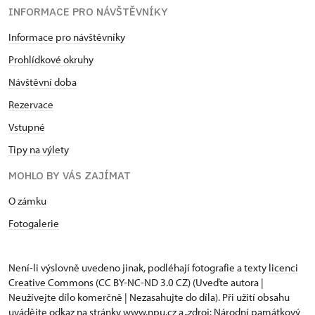
INFORMACE PRO NÁVŠTĚVNÍKY
Informace pro návštěvníky
Prohlídkové okruhy
Návštěvní doba
Rezervace
Vstupné
Tipy na výlety
MOHLO BY VÁS ZAJÍMAT
O zámku
Fotogalerie
Není-li výslovně uvedeno jinak, podléhají fotografie a texty
licenci
Creative Commons
(CC BY-NC-ND 3.0 CZ) (Uveďte autora |
Neužívejte dílo komerčně | Nezasahujte do díla). Při užití obsahu
uvádějte odkaz na stránky www.npu.cz a „zdroj: Národní památkový