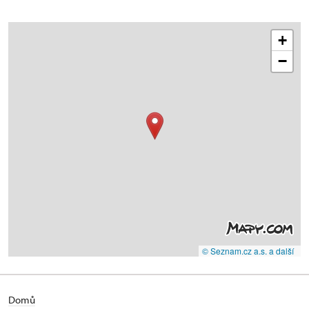
+
−
© Seznam.cz a.s. a další
Domů